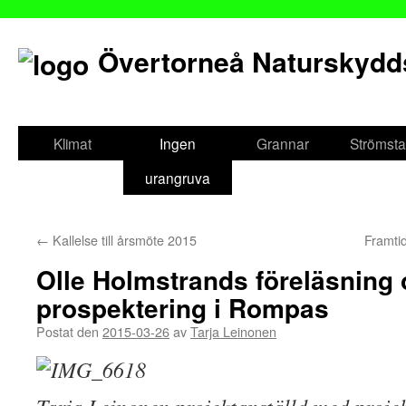
Övertorneå Naturskydd
Gå
till
Klimat
Ingen
Grannar
Strömsta
innehåll
urangruva
←
Kallelse till årsmöte 2015
Framtid
Olle Holmstrands föreläsning 
prospektering i Rompas
Postat den
2015-03-26
av
Tarja Leinonen