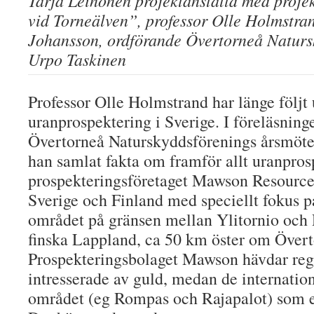
Tarja Leinonen projektanställd med proje
vid Torneälven”, professor Olle Holmstra
Johansson, ordförande Övertorneå Naturs
Urpo Taskinen
Professor Olle Holmstrand har länge följt
uranprospektering i Sverige. I föreläsnin
Övertorneå Naturskyddsförenings årsmöt
han samlat fakta om framför allt uranpros
prospekteringsföretaget Mawson Resource
Sverige och Finland med speciellt fokus p
området på gränsen mellan Ylitornio oc
finska Lappland, ca 50 km öster om Övert
Prospekteringsbolaget Mawson hävdar regi
intresserade av guld, medan de internatio
området (eg Rompas och Rajapalot) som et