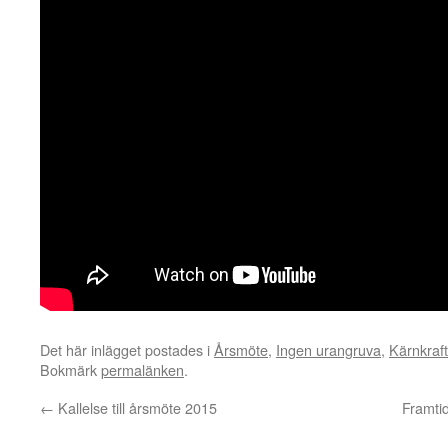
Det här inlägget postades i
Årsmöte
,
Ingen urangruva
,
Kärnkraft
Bokmärk
permalänken
.
←
Kallelse till årsmöte 2015
Framtid