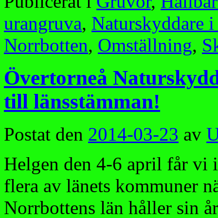
Publicerat i
Gruvor
,
Hållbar
urangruva
,
Naturskyddare i
Norrbotten
,
Omställning
,
S
Övertorneå Naturskydd
till länsstämman!
Postat den
2014-03-23
av
U
Helgen den 4-6 april får vi
flera av länets kommuner n
Norrbottens län håller sin 