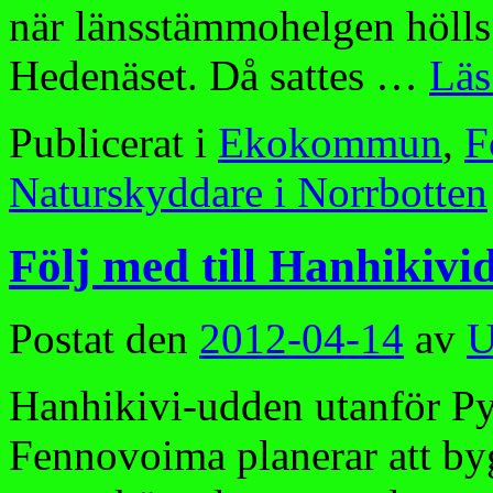
när länsstämmohelgen hölls
Hedenäset. Då sattes …
Lä
Publicerat i
Ekokommun
,
F
Naturskyddare i Norrbotten
Följ med till Hanhikivi
Postat den
2012-04-14
av
U
Hanhikivi-udden utanför Pyh
Fennovoima planerar att byg