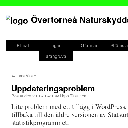
Övertorneå Naturskydd
Gå
till
Klimat
Ingen
Grannar
Strömsta
innehåll
urangruva
←
Lars Vaste
Uppdateringsproblem
Postat den
2010-10-21
av
Urpo Taskinen
Lite problem med ett tillägg i WordPress.
tillbaka till den äldre versionen av Statsurf
statistikprogrammet.