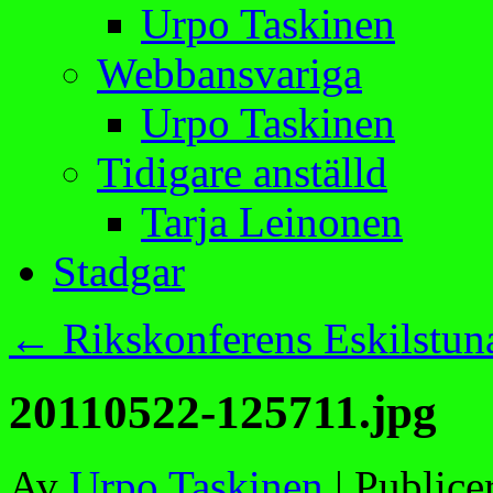
Urpo Taskinen
Webbansvariga
Urpo Taskinen
Tidigare anställd
Tarja Leinonen
Stadgar
←
Rikskonferens Eskilstuna
20110522-125711.jpg
Av
Urpo Taskinen
|
Publice