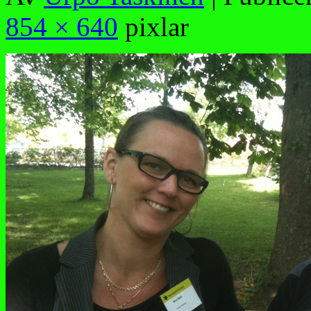
854 × 640
pixlar