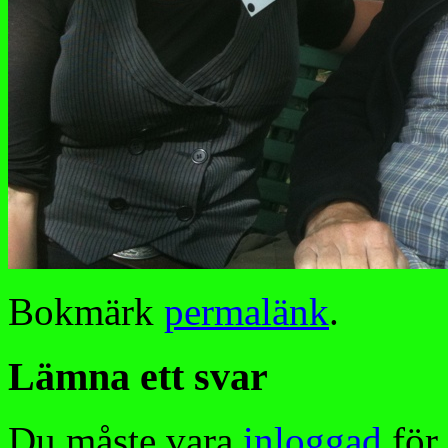
Bokmärk
permalänk
.
Lämna ett svar
Du måste vara
inloggad
för 