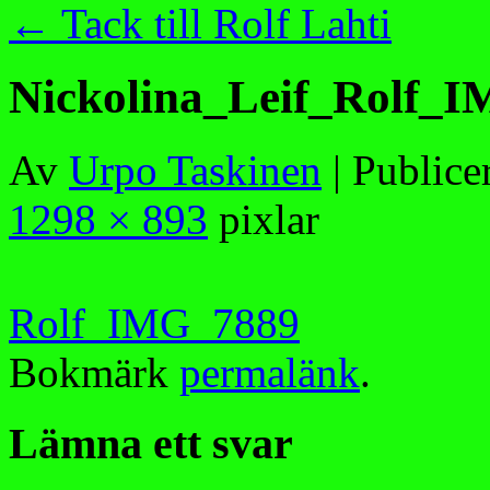
←
Tack till Rolf Lahti
Nickolina_Leif_Rolf_
Av
Urpo Taskinen
|
Publice
1298 × 893
pixlar
Rolf_IMG_7889
Bokmärk
permalänk
.
Lämna ett svar