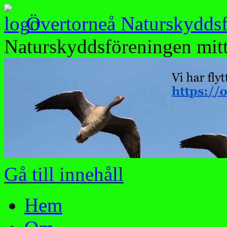
Övertorneå Naturskydds
Naturskyddsföreningen mitt
Gå till innehåll
Hem