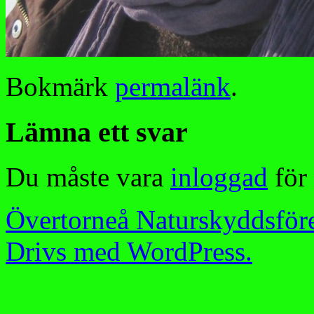
Bokmärk
permalänk
.
Lämna ett svar
Du måste vara
inloggad
för 
Övertorneå Naturskyddsför
Drivs med WordPress.