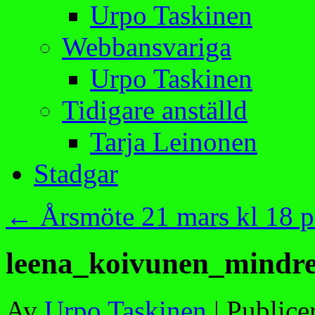
Urpo Taskinen
Webbansvariga
Urpo Taskinen
Tidigare anställd
Tarja Leinonen
Stadgar
←
Årsmöte 21 mars kl 18 p
leena_koivunen_mindr
Av
Urpo Taskinen
|
Publice