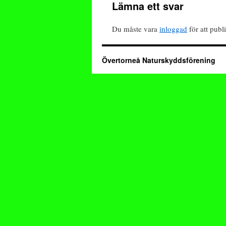
Lämna ett svar
Du måste vara
inloggad
för att pub
Övertorneå Naturskyddsförening