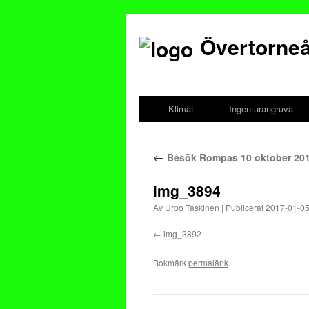
Övertorneå
Gå
till
Klimat
Ingen urangruva
innehåll
←
Besök Rompas 10 oktober 20
img_3894
Av
Urpo Taskinen
|
Publicerat
2017-01-0
img_3892
Bokmärk
permalänk
.