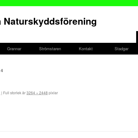
 Naturskyddsförening
Grannar
Strömstaren
Kontakt
Stadgar
14
5
|
Full storlek är
3264 × 2448
pixlar