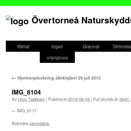
Övertorneå Naturskydd
Gå
till
Klimat
Ingen
Grannar
Strömsta
innehåll
urangruva
←
Hjortronplockning Jänkisjärvi 29 juli 2015
IMG_8104
Av
Urpo Taskinen
|
Publicerat
2015-08-04
|
Full storlek är
3840 
IMG_8117
Bokmärk
permalänk
.