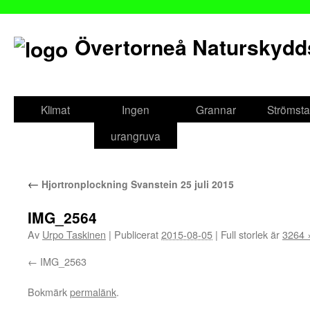
Övertorneå Naturskydd
Gå
till
Klimat
Ingen
Grannar
Strömsta
innehåll
urangruva
←
Hjortronplockning Svanstein 25 juli 2015
IMG_2564
Av
Urpo Taskinen
|
Publicerat
2015-08-05
|
Full storlek är
3264 
IMG_2563
Bokmärk
permalänk
.