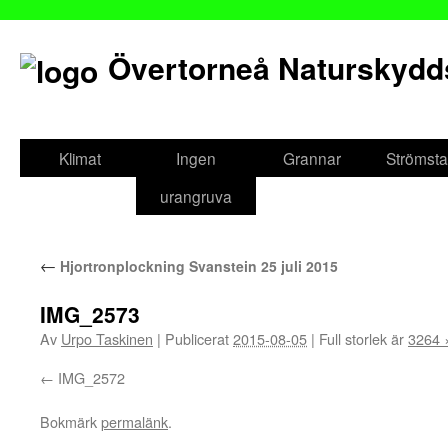
Övertorneå Naturskydd
Gå
till
Klimat
Ingen
Grannar
Strömsta
innehåll
urangruva
←
Hjortronplockning Svanstein 25 juli 2015
IMG_2573
Av
Urpo Taskinen
|
Publicerat
2015-08-05
|
Full storlek är
3264 
IMG_2572
Bokmärk
permalänk
.