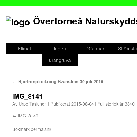
Övertorneå Naturskydd
Gå
till
Klimat
Ingen
Grannar
Strömsta
innehåll
urangruva
←
Hjortronplockning Svanstein 30 juli 2015
IMG_8141
Av
Urpo Taskinen
|
Publicerat
2015-08-04
|
Full storlek är
3840 
IMG_8140
Bokmärk
permalänk
.