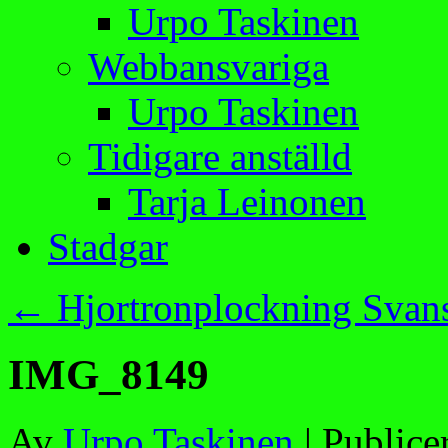
Urpo Taskinen
Webbansvariga
Urpo Taskinen
Tidigare anställd
Tarja Leinonen
Stadgar
←
Hjortronplockning Svans
IMG_8149
Av
Urpo Taskinen
|
Publice