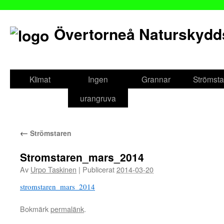
Övertorneå Naturskydd
Gå
till
Klimat
Ingen
Grannar
Strömsta
innehåll
urangruva
←
Strömstaren
Stromstaren_mars_2014
Av
Urpo Taskinen
|
Publicerat
2014-03-20
stromstaren_mars_2014
Bokmärk
permalänk
.