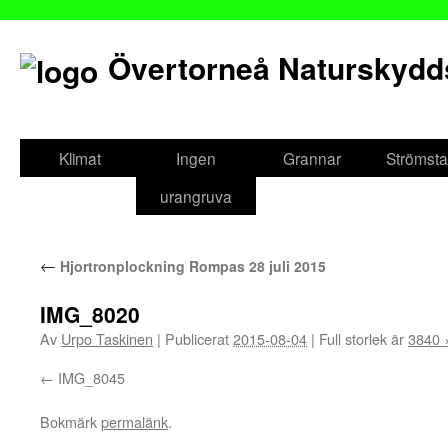
Övertorneå Naturskydd
Gå
till
Klimat
Ingen
Grannar
Strömsta
innehåll
urangruva
←
Hjortronplockning Rompas 28 juli 2015
IMG_8020
Av
Urpo Taskinen
|
Publicerat
2015-08-04
|
Full storlek är
3840 
IMG_8045
Bokmärk
permalänk
.