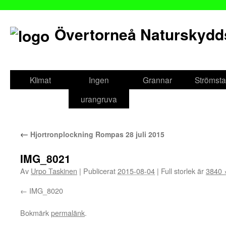
Övertorneå Naturskydd
Gå
till
Klimat
Ingen
Grannar
Strömsta
innehåll
urangruva
←
Hjortronplockning Rompas 28 juli 2015
IMG_8021
Av
Urpo Taskinen
|
Publicerat
2015-08-04
|
Full storlek är
3840 
IMG_8020
Bokmärk
permalänk
.